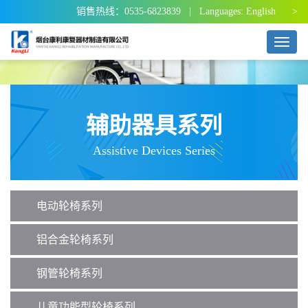
销售热线：0535-6823839 | Languages:
English >
T
o
g
g
l
e
辅助器具系列
n
a
Assistive Devices Series
v
i
g
a
电动轮椅系列
t
i
o
铝合金轮椅系列
n
钢管轮椅系列
儿童功能型轮椅系列