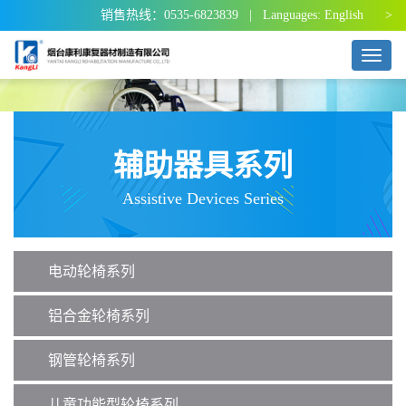
销售热线：0535-6823839 | Languages:
English >
T
o
g
g
l
e
辅助器具系列
n
a
Assistive Devices Series
v
i
g
a
电动轮椅系列
t
i
o
铝合金轮椅系列
n
钢管轮椅系列
儿童功能型轮椅系列