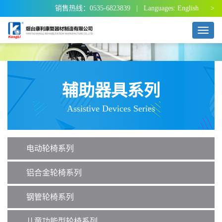
销售热线：0535-6823839 | Languages:
English >
T
o
g
g
l
e
辅助器具系列
n
a
Assistive Devices Series
v
i
g
a
电动轮椅系列
t
i
o
铝合金轮椅系列
n
钢管轮椅系列
儿童功能型轮椅系列