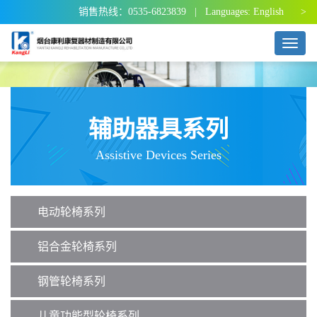
销售热线：0535-6823839 | Languages:
English >
T
o
g
g
l
e
辅助器具系列
n
a
Assistive Devices Series
v
i
g
a
电动轮椅系列
t
i
o
铝合金轮椅系列
n
钢管轮椅系列
儿童功能型轮椅系列