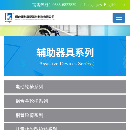
销售热线：0535-6823839 | Languages:
English >
T
o
g
g
l
e
辅助器具系列
n
a
Assistive Devices Series
v
i
g
a
电动轮椅系列
t
i
o
铝合金轮椅系列
n
钢管轮椅系列
儿童功能型轮椅系列