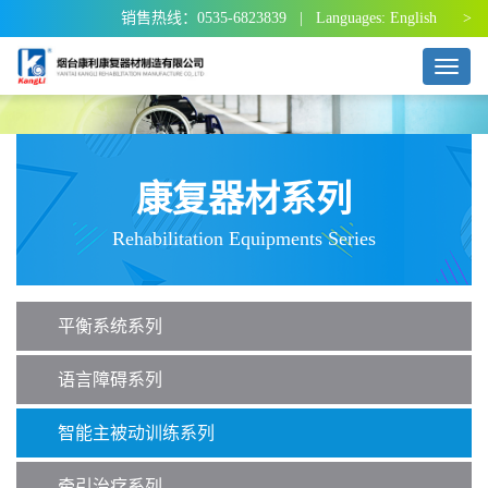
销售热线：0535-6823839 | Languages:
English >
T
o
g
g
l
e
康复器材系列
n
a
Rehabilitation Equipments Series
v
i
g
a
平衡系统系列
t
i
o
语言障碍系列
n
智能主被动训练系列
牵引治疗系列